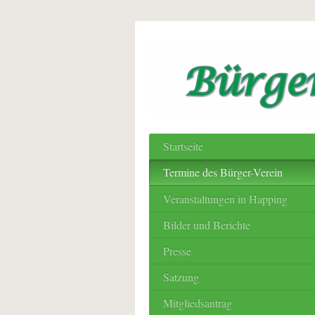
Startseite
Termine des Bürger-Verein
Veranstaltungen in Happing
Bilder und Berichte
Presse
Satzung
Mitgliedsantrag