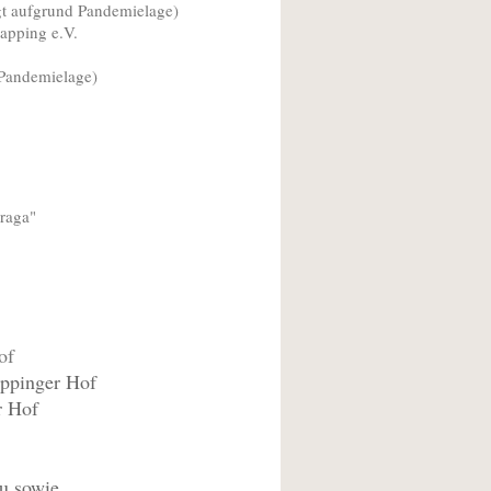
aufgrund Pandemielage)
apping e.V.
Pandemielage)
aga"
of
pinger Hof
 Hof
owie