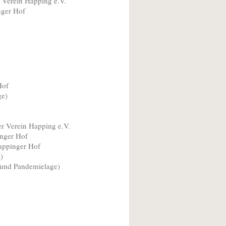
Verein Happing e.V.
r Hof
Hof
e)
Verein Happing e.V.
er Hof
ppinger Hof
)
und Pandemielage)