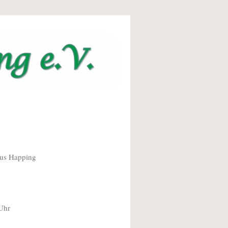
us Happing
hr