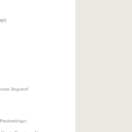
agt)
eum Siegsdorf
Pandemielage)